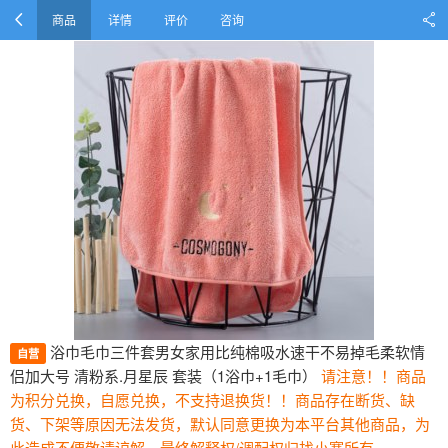
商品
详情
评价
咨询
浴巾毛巾三件套男女家用比纯棉吸水速干不易掉毛柔软情
自营
侣加大号 清粉系.月星辰 套装（1浴巾+1毛巾）
请注意！！商品
为积分兑换，自愿兑换，不支持退换货！！商品存在断货、缺
货、下架等原因无法发货，默认同意更换为本平台其他商品，为
此造成不便敬请谅解。最终解释权/调配权归找小赛所有。